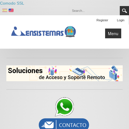
Comodo SSL
Register
Login
Menu
TSPLUS
ScreenConnect
Impresion
Contactenos